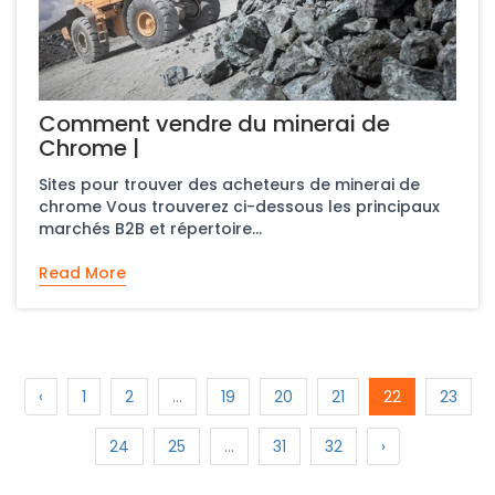
Comment vendre du minerai de
Chrome |
Sites pour trouver des acheteurs de minerai de
chrome Vous trouverez ci-dessous les principaux
marchés B2B et répertoire...
Read More
‹
1
2
...
19
20
21
22
23
24
25
...
31
32
›