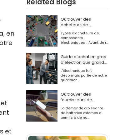
Related Blogs
r
Où trouver des
acheteurs de
composants
a, en
Types d’acheteurs de
électroniques
composants
votre
électroniques : Avant de r...
Guide d’achat en gros
d’électronique grand
public pour les
L'électronique fait
entreprises
désormais partie de notre
quotidien...
Où trouver des
fournisseurs de
 et
banques
La demande croissante
ent
d'alimentation OEM et
de batteries externes a
ODM
permis à de no...
s et