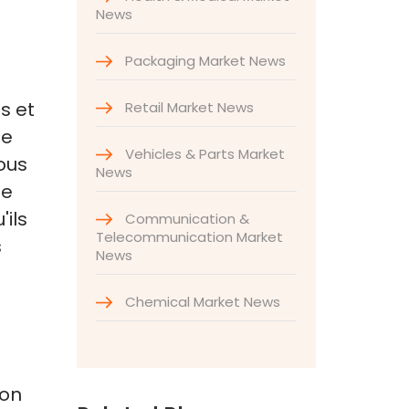
News
Packaging Market News
s et
Retail Market News
te
Vehicles & Parts Market
ous
News
ne
ils
Communication &
Telecommunication Market
s
News
Chemical Market News
ion