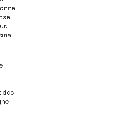
bonne
base
ous
sine
se
t des
gne