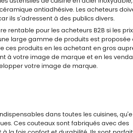
les ustensiles de cuisine en acier inoxydable,
n céramique antiadhésive. Les acheteurs doiv
ar ils s'adressent à des publics divers.
re rentable pour les acheteurs B2B si les pri
i une large gamme de produits est proposée
re ces produits en les achetant en gros aupr
ant à votre image de marque et en les venda
velopper votre image de marque.
ndispensables dans toutes les cuisines, qu'e
ues. Ces couteaux sont fabriqués avec des
a fois confort et durabilité. Ils sont parfai