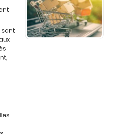
ent
x sont
 aux
ès
nt,
lles
ts