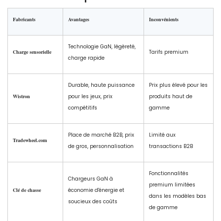
Fabricants
Avantages
Inconvénients
Technologie GaN, légèreté,
Charge sensorielle
Tarifs premium
charge rapide
Durable, haute puissance
Prix plus élevé pour les
Wistron
pour les jeux, prix
produits haut de
compétitifs
gamme
Place de marché B2B, prix
Limité aux
Tradewheel.com
de gros, personnalisation
transactions B2B
Fonctionnalités
Chargeurs GaN à
premium limitées
Clé de chasse
économie d'énergie et
dans les modèles bas
soucieux des coûts
de gamme