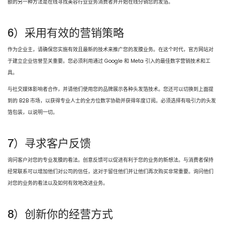
额的另一种方法是在线寻找美容行业业务消费者并开始在线分销您的发箔。
6）采用有效的营销策略
作为企业主，请确保您实施有效且最新的技术来推广您的发膜业务。在这个时代，官方网站对
于建立企业信誉至关重要。您必须利用通过 Google 和 Meta 引入的最佳数字营销技术和工
具。
与社交媒体影响者合作，并请他们使用您的品牌展示各种头发箔技术。您还可以切换到上面提
到的 B2B 市场，以获得专业人士的全方位数字协助并获得年度订阅。必须选择有吸引力的头发
箔包装，以说明一切。
7）寻求客户反馈
询问客户对您的专业发膜的看法。创意反馈可以促进有利于您的业务的新想法。与消费者保持
经常联系可以增加他们对公司的信任，这对于留住他们并让他们再次购买非常重要。询问他们
对您的业务的看法以及如何有效地改进业务。
8）创新你的经营方式