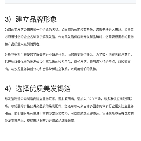
3）建立品牌形象
为您的美发箔公司选择一个合适的名称。如果您的公司没有身份，您就无法进入市场。消费者
必须通过您的企业名称来了解美发箔。作为美发箔供应商开发新品牌时，您需要根据您的服务
和产品质量来吸引消费者。
分析竞争对手将使您了解美容行业缺少什么，而您需要提供什么。为了吸引消费者的注意力，
请开始以最优惠的批发价提供高品质的沙龙用品，例如发箔。找到您独特的卖点，以脱颖而
出。与沙龙业务初创公司和合作伙伴建立联系，以利用他们的优势。
4）选择优质美发锡箔
与发箔制造公司制造商建立业务联系。要脱颖而出，请加入 B2B 市场，与多家供应商取得联
系，以优惠的价格获得高品质的染发配件。您还可以与来自许多国家的众多行业巨头建立业务
联系，他们拥有所有信息丰富的沙龙业务技巧，可以帮助您走得更远。它使您能够获得优质的
沙龙零售产品，获得市场洞察力并增加品牌曝光率。