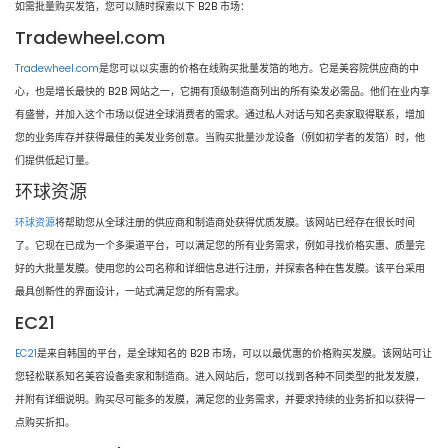
如需批量购买发箔，您可以随时探索以下 B2B 市场：
Tradewheel.com
Tradewheel.com
是您可以以实惠的价格在线购买批量发箔的地方。它是美容院供应商的中
心，也是增长最快的 B2B 网站之一，它拥有顶级制造商列出的所有染发必需品。他们在业内享
有盛誉，并加入这个市场以促进全球消费者的需求。通过私人对话与知名卖家取得联系，增加
您的业务库存并获得最佳的美发业务创意。当购买批量沙龙设备（例如初学者的发箔）时，他
们提供低起订量。
环球资源
环球资源
将帮助您从全球注册的供应商和制造商处获得优质发膜。该网站已经存在很长时间
了。它现在已成为一个多渠道平台，可以满足您的所有业务需求，例如寻找价格实惠、质量完
好的大批量发膜。使用您的公司名称和详细信息进行注册，并探索各种在售发膜。该平台采用
最具创新性的界面设计，一站式满足您的所有需求。
EC21
EC21
是来自韩国的平台，是全球知名的 B2B 市场，可以以最优惠的价格购买发膜。该网站可让
您轻松联系知名美容设备卖家和制造商。进入网站后，您可以找到各种不同类型的批发发膜，
并附有详细说明。购买尽可能多的发膜，满足您的业务需求，并要求持续的业务折扣以获得一
点购买折扣。