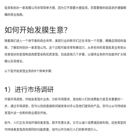
投资和创办一家发膜公司非常简单方便，因为它不需要大量投资。您需要做的就是逐步遵循精
确的商业指南。
如何开始发膜生意？
随着我们进入一个快节奏的商业世界，美容行业的新手们正在寻找一个完整、精确且简短的指
南，了解如何创办一家发箔公司。这个过程可能非常有推动力，从命名你的发箔批发业务到从
信誉良好的发箔制造商那里采购优质发箔，包括其他几个步骤，以保持业务的可信度并扩大规
模以实现增长。
以下是开始发箔业务的8个简单步骤：
1）进行市场调研
开展市场调查，开始染发箔片业务。分析市场需求、波动和人们的消费能力是至关重要的一
步。通过市场调查，您可以找到直接和间接竞争对手以及他们提供的产品。您可以从可持续染
发箔片这一全新的商业理念开始。
如今，人们正在寻找环保的美发箔，既不伤害头发，又可以减少浪费或回收利用。这些类型的
可持续美发箔具有相同的功能质量，但可以作为吸引人们的新举措引入。