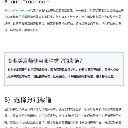
BeauteTrade.com
BeauteTrade.com
代表了美容行业中最重要的国家之一——美国。如果您想注册自己的企业并
与装备精良的发膜制造商建立业务联系，您可以加入该平台。用户模块将指导您完成整个交易
过程，让您不会感到困惑和麻烦。探索各种各样的产品，选择您需要的产品，询问产品是否有
货，然后立即下批量发膜订单。
专业美发师使用哪种类型的发箔？
专业美发师使用专用铝箔来染发，因为铝箔具有保护性、价格实惠和导热性。美发沙龙使
用多种类型的铝箔，包括预切铝箔、压花铝箔、环保铝箔和定制铝箔，用于特定用途。
5）选择分销渠道
选择多种分销渠道有助于您抢占更多市场。使用您的发箔品牌，您可以与众多顶级沙龙建立联
系，并保证沙龙业务增长。为了获得优势，您可以为他们提供比他们已经支付的发箔更低的价
格。您还可以与药店连锁店合作，展示您品牌的发箔以及其他美容和护肤产品。有效增加销售