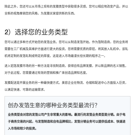
除此之外，您还可以从市场上现有的发膜类型中获取很多灵感。您可以相应地改变产品，并以
全新的视角推销您的风格，为发膜买家提供新的东西。
2）选择您的业务类型
您可以通过多种方式开始您的发箔业务。您可以从制造发箔开始。作为箔制造商，您的业务将
需要在工厂机械及其维护方面进行更大的投资。您将需要优质的原铝，将其放入轧机中，该轧
机将定制的发箔轧制成特定的厚度。这是进入市场最漫长但长期的程序之一。
进入铝箔发膜市场的另一种方法是寻找制造商，获得自有品牌发膜，并以新品牌的名义销售。
对于此过程，您需要通过有效的营销和推广来创造品牌知名度。
发膜配送是开展业务的另一种最快捷方式。美容企业在物流、仓储和配送中心方面投入巨资，
以满足快速、可靠的运输需求。
创办发箔生意的哪种业务类型最流行？
业务类型会对您的发箔公司产生非常重大的影响。最流行的发箔业务类型是分销。由于电
子商务交易的兴起，与发箔制造和自有品牌相比，发箔分销业务可以提供低成本、快速进
入市场和较少的投资。