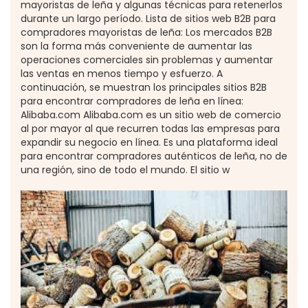
mayoristas de leña y algunas técnicas para retenerlos
durante un largo período. Lista de sitios web B2B para
compradores mayoristas de leña: Los mercados B2B
son la forma más conveniente de aumentar las
operaciones comerciales sin problemas y aumentar
las ventas en menos tiempo y esfuerzo. A
continuación, se muestran los principales sitios B2B
para encontrar compradores de leña en línea:
Alibaba.com Alibaba.com es un sitio web de comercio
al por mayor al que recurren todas las empresas para
expandir su negocio en línea. Es una plataforma ideal
para encontrar compradores auténticos de leña, no de
una región, sino de todo el mundo. El sitio w