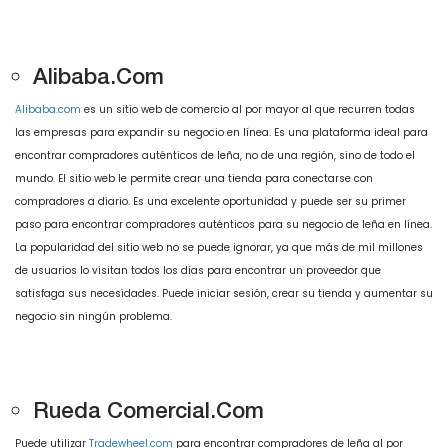
Alibaba.com
Alibaba.com
es un sitio web de comercio al por mayor al que recurren todas
las empresas para expandir su negocio en línea. Es una plataforma ideal para
encontrar compradores auténticos de leña, no de una región, sino de todo el
mundo. El sitio web le permite crear una tienda para conectarse con
compradores a diario. Es una excelente oportunidad y puede ser su primer
paso para encontrar compradores auténticos para su negocio de leña en línea.
La popularidad del sitio web no se puede ignorar, ya que más de mil millones
de usuarios lo visitan todos los días para encontrar un proveedor que
satisfaga sus necesidades. Puede iniciar sesión, crear su tienda y aumentar su
negocio sin ningún problema.
Rueda Comercial.com
Puede utilizar
Tradewheel.com
para encontrar compradores de leña al por