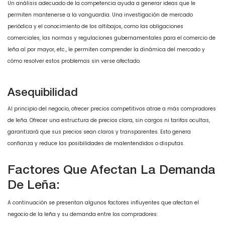
Un análisis adecuado de la competencia ayuda a generar ideas que le
permiten mantenerse a la vanguardia. Una investigación de mercado
periódica y el conocimiento de los altibajos, como las obligaciones
comerciales, las normas y regulaciones gubernamentales para el comercio de
leña al por mayor, etc., le permiten comprender la dinámica del mercado y
cómo resolver estos problemas sin verse afectado.
Asequibilidad
Al principio del negocio, ofrecer precios competitivos atrae a más compradores
de leña. Ofrecer una estructura de precios clara, sin cargos ni tarifas ocultas,
garantizará que sus precios sean claros y transparentes. Esto genera
confianza y reduce las posibilidades de malentendidos o disputas.
Factores Que Afectan La Demanda
De Leña:
A continuación se presentan algunos factores influyentes que afectan el
negocio de la leña y su demanda entre los compradores: