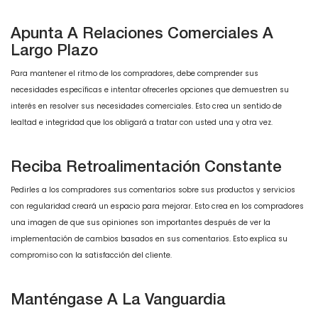
Apunta A Relaciones Comerciales A
Largo Plazo
Para mantener el ritmo de los compradores, debe comprender sus
necesidades específicas e intentar ofrecerles opciones que demuestren su
interés en resolver sus necesidades comerciales. Esto crea un sentido de
lealtad e integridad que los obligará a tratar con usted una y otra vez.
Reciba Retroalimentación Constante
Pedirles a los compradores sus comentarios sobre sus productos y servicios
con regularidad creará un espacio para mejorar. Esto crea en los compradores
una imagen de que sus opiniones son importantes después de ver la
implementación de cambios basados en sus comentarios. Esto explica su
compromiso con la satisfacción del cliente.
Manténgase A La Vanguardia