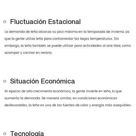
Fluctuación Estacional
La demanda de leña alcanza su pico máximo en la temporada de invierno, ya
que la gente utiliza leña para contrarrestar las bajas temperaturas. Sin
embargo, la leña también se puede utilizar para actividades al aire libre, como
acampar y cocinar en verano.
Situación Económica
En épocas de alto crecimiento económico, la gente invierte en leña, lo que
aumenta la demanda. De manera similar, en condiciones económicas
desfavorables, la leña es una de las fuentes de calor y energía más asequibles.
Tecnología