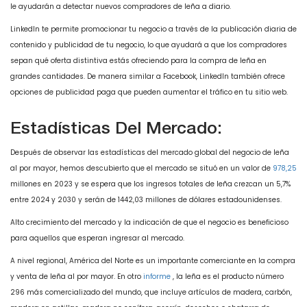
le ayudarán a detectar nuevos compradores de leña a diario.
LinkedIn te permite promocionar tu negocio a través de la publicación diaria de
contenido y publicidad de tu negocio, lo que ayudará a que los compradores
sepan qué oferta distintiva estás ofreciendo para la compra de leña en
grandes cantidades. De manera similar a Facebook, LinkedIn también ofrece
opciones de publicidad paga que pueden aumentar el tráfico en tu sitio web.
Estadísticas Del Mercado:
Después de observar las estadísticas del mercado global del negocio de leña
al por mayor, hemos descubierto que el mercado se situó en un valor de
978,25
millones en 2023 y se espera que los ingresos totales de leña crezcan un 5,7%
entre 2024 y 2030 y serán de 1442,03 millones de dólares estadounidenses.
Alto crecimiento del mercado y la indicación de que el negocio es beneficioso
para aquellos que esperan ingresar al mercado.
A nivel regional, América del Norte es un importante comerciante en la compra
y venta de leña al por mayor. En otro
informe
, la leña es el producto número
296 más comercializado del mundo, que incluye artículos de madera, carbón,