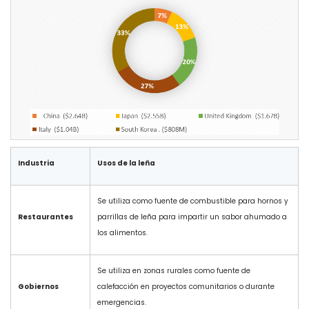
Industria
Usos de la leña
Se utiliza como fuente de combustible para hornos y
Restaurantes
parrillas de leña para impartir un sabor ahumado a
los alimentos.
Se utiliza en zonas rurales como fuente de
Gobiernos
calefacción en proyectos comunitarios o durante
emergencias.