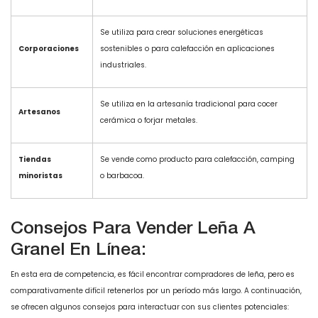
Se utiliza para crear soluciones energéticas
Corporaciones
sostenibles o para calefacción en aplicaciones
industriales.
Se utiliza en la artesanía tradicional para cocer
Artesanos
cerámica o forjar metales.
Tiendas
Se vende como producto para calefacción, camping
minoristas
o barbacoa.
Consejos Para Vender Leña A
Granel En Línea:
En esta era de competencia, es fácil encontrar compradores de leña, pero es
comparativamente difícil retenerlos por un período más largo. A continuación,
se ofrecen algunos consejos para interactuar con sus clientes potenciales: