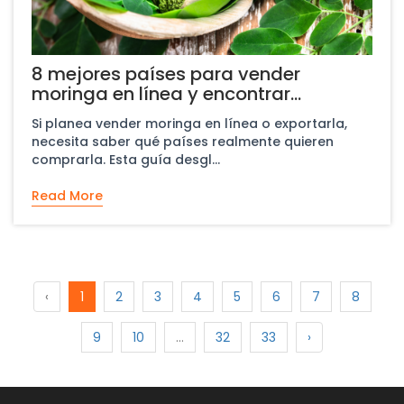
8 mejores países para vender
moringa en línea y encontrar
compradores mayoristas
Si planea vender moringa en línea o exportarla,
necesita saber qué países realmente quieren
comprarla. Esta guía desgl...
Read More
‹
1
2
3
4
5
6
7
8
9
10
...
32
33
›