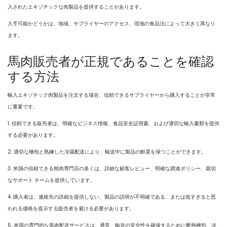
入されたエキゾチックな肉製品を提供することがあります。
入手可能かどうかは、地域、サプライヤーのアクセス、現地の食品法によって大きく異なり
ます。
馬肉販売者が正規であることを確認
する方法
輸入エキゾチック肉製品を注文する場合、信頼できるサプライヤーから購入することが非常
に重要です。
1. 信頼できる販売者は、明確なビジネス情報、食品安全証明書、および適切な輸入書類を提供
する必要があります。
2. 適切な梱包と熟練した冷蔵配送により、輸送中に製品の鮮度を保つことができます。
3. 米国の信頼できる精肉専門店の多くは、詳細な顧客レビュー、明確な調達ポリシー、親切
なサポート チームを提供しています。
4. 購入者は、連絡先の詳細を提供しない、製品の説明が不明確である、または低すぎると思
われる価格を提示する販売者を避ける必要があります。
5. 米国の専門的な馬肉配送サービスは、通常、輸送の安全性を確保するために断熱梱包、冷