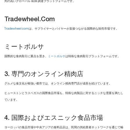
判の高いグローバル B2B 調達プラットフォームです。
Tradewheel.com
Tradewheel.com
は、サプライヤーとバイヤーが直接つながる国際的な卸売市場です。
ミートボルサ
国際的な食肉取引に重点を置き、
ミートボルサ
は特殊な食肉取引プラットフォームです。
3. 専門のオンライン精肉店
グルメな食文化が根強い都市では、オンライン精肉専門店が成長を続けています。
ヒューストンとラスベガスの国際食品市場も、特殊な肉製品に対するニッチな需要を満たし
ています。
4. 国際およびエスニック食品市場
ヨーロッパの食品市場や中央アジアの食料品店は、民間の供給業者ネットワークを通じて輸