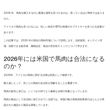
2026 年、馬肉を購入するのに最適な場所を見つけるのは、思っているほど簡単ではありま
せん。
アメリカで馬肉を見つけるには、珍しい肉店や専門の肉屋のサプライヤーを見つける必要が
あります。
この記事では、2026 年の現在の馬肉市場について説明します。法的規則、オンライン市
場、信頼できる販売者、価格設定、食品の安全性チェックについて学びます。
2026年には米国で馬肉は合法になる
のか？
2026年、アメリカの馬肉に関する法律は依然として複雑です。
購入者にとって、州ごとの馬肉の合法性を理解することが重要です。
馬肉の販売と加工は、いくつかの州でより厳格な法律の対象となっています。
馬肉が食品として合法的に加工されている国では、米国の輸入馬肉供給業者のほとんどが承
認された施設から製品を調達しています。