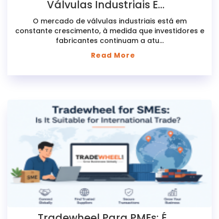
Válvulas Industriais E
Oportunidades De Crescimento
O mercado de válvulas industriais está em
Em 2026
constante crescimento, à medida que investidores e
fabricantes continuam a atu...
Read More
Tradewheel Para PMEs: É