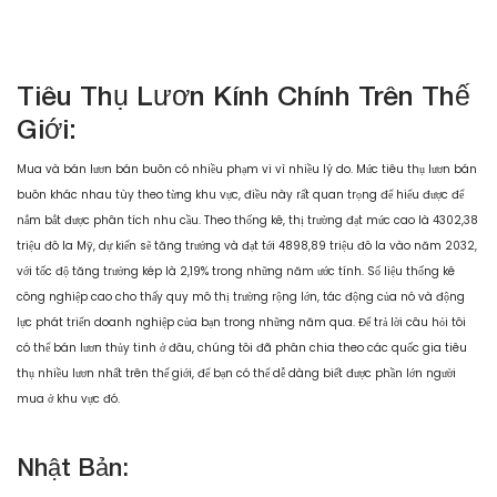
Tiêu Thụ Lươn Kính Chính Trên Thế
Giới:
Mua và bán lươn bán buôn có nhiều phạm vi vì nhiều lý do. Mức tiêu thụ lươn bán
buôn khác nhau tùy theo từng khu vực, điều này rất quan trọng để hiểu được để
nắm bắt được phân tích nhu cầu. Theo thống kê, thị trường đạt mức cao là 4302,38
triệu đô la Mỹ, dự kiến sẽ tăng trưởng và đạt tới 4898,89 triệu đô la vào năm 2032,
với tốc độ tăng trưởng kép là 2,19% trong những năm ước tính. Số liệu thống kê
công nghiệp cao cho thấy quy mô thị trường rộng lớn, tác động của nó và động
lực phát triển doanh nghiệp của bạn trong những năm qua. Để trả lời câu hỏi tôi
có thể bán lươn thủy tinh ở đâu, chúng tôi đã phân chia theo các quốc gia tiêu
thụ nhiều lươn nhất trên thế giới, để bạn có thể dễ dàng biết được phần lớn người
mua ở khu vực đó.
Nhật Bản: