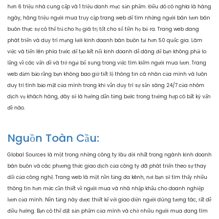
hơn 6 triệu nhà cung cấp và 1 triệu danh mục sản phẩm. Điều đó có nghĩa là hàng
ngày, hàng triệu người mua truy cập trang web để tìm những người bán lươn bán
buôn thực sự có thể trả cho họ giá trị tốt cho số tiền họ bỏ ra. Trang web đang
phát triển và duy trì mạng lưới kinh doanh bán buôn tại hơn 50 quốc gia. Làm
việc và tiến lên phía trước để tạo kết nối kinh doanh dễ dàng để bạn không phải lo
lắng về các vấn đề và trở ngại bổ sung trong việc tìm kiếm người mua lươn. Trang
web đảm bảo rằng bạn không bao giờ tiết lộ thông tin cá nhân của mình và luôn
duy trì tính bảo mật của mình trong khi vẫn duy trì sự sẵn sàng 24/7 của nhóm
dịch vụ khách hàng, đây sẽ là hướng dẫn từng bước trong trường hợp có bất kỳ vấn
đề nào.
Nguồn Toàn Cầu:
Global Sources là một trong những công ty lâu đời nhất trong ngành kinh doanh
bán buôn và các phương thức giao dịch của công ty đã phát triển theo sự thay
đổi của công nghệ. Trang web là một nền tảng đa kênh, nơi bạn sẽ tìm thấy nhiều
thông tin hơn mức cần thiết về người mua và nhà nhập khẩu cho doanh nghiệp
lươn của mình. Nền tảng này được thiết kế với giao diện người dùng tương tác, rất dễ
điều hướng. Bạn có thể đặt sản phẩm của mình và chờ nhiều người mua đang tìm