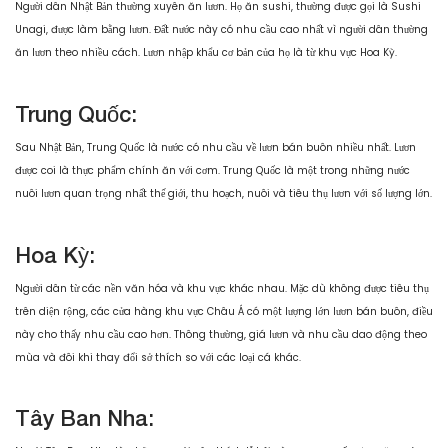
Người dân Nhật Bản thường xuyên ăn lươn. Họ ăn sushi, thường được gọi là Sushi
Unagi, được làm bằng lươn. Đất nước này có nhu cầu cao nhất vì người dân thường
ăn lươn theo nhiều cách. Lươn nhập khẩu cơ bản của họ là từ khu vực Hoa Kỳ.
Trung Quốc:
Sau Nhật Bản, Trung Quốc là nước có nhu cầu về lươn bán buôn nhiều nhất. Lươn
được coi là thực phẩm chính ăn với cơm. Trung Quốc là một trong những nước
nuôi lươn quan trọng nhất thế giới, thu hoạch, nuôi và tiêu thụ lươn với số lượng lớn.
Hoa Kỳ:
Người dân từ các nền văn hóa và khu vực khác nhau. Mặc dù không được tiêu thụ
trên diện rộng, các cửa hàng khu vực Châu Á có một lượng lớn lươn bán buôn, điều
này cho thấy nhu cầu cao hơn. Thông thường, giá lươn và nhu cầu dao động theo
mùa và đôi khi thay đổi sở thích so với các loại cá khác.
Tây Ban Nha: