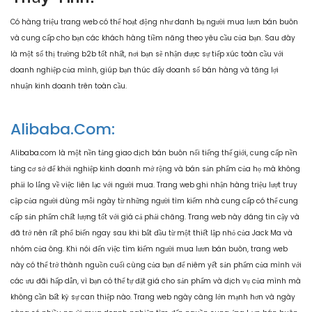
Có hàng triệu trang web có thể hoạt động như danh bạ người mua lươn bán buôn
và cung cấp cho bạn các khách hàng tiềm năng theo yêu cầu của bạn. Sau đây
là một số thị trường b2b tốt nhất, nơi bạn sẽ nhận được sự tiếp xúc toàn cầu với
doanh nghiệp của mình, giúp bạn thúc đẩy doanh số bán hàng và tăng lợi
nhuận kinh doanh trên toàn cầu.
Alibaba.com:
Alibaba.com là một nền tảng giao dịch bán buôn nổi tiếng thế giới, cung cấp nền
tảng cơ sở để khởi nghiệp kinh doanh mở rộng và bán sản phẩm của họ mà không
phải lo lắng về việc liên lạc với người mua. Trang web ghi nhận hàng triệu lượt truy
cập của người dùng mỗi ngày từ những người tìm kiếm nhà cung cấp có thể cung
cấp sản phẩm chất lượng tốt với giá cả phải chăng. Trang web này đáng tin cậy và
đã trở nên rất phổ biến ngay sau khi bắt đầu từ một thiết lập nhỏ của Jack Ma và
nhóm của ông. Khi nói đến việc tìm kiếm người mua lươn bán buôn, trang web
này có thể trở thành nguồn cuối cùng của bạn để niêm yết sản phẩm của mình với
các ưu đãi hấp dẫn, vì bạn có thể tự đặt giá cho sản phẩm và dịch vụ của mình mà
không cần bất kỳ sự can thiệp nào. Trang web ngày càng lớn mạnh hơn và ngày