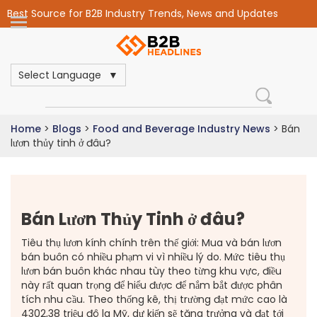
Best Source for B2B Industry Trends, News and Updates
Select Language
Home
>
Blogs
>
Food and Beverage Industry News
>
Bán
lươn thủy tinh ở đâu?
Bán Lươn Thủy Tinh ở đâu?
Tiêu thụ lươn kính chính trên thế giới: Mua và bán lươn
bán buôn có nhiều phạm vi vì nhiều lý do. Mức tiêu thụ
lươn bán buôn khác nhau tùy theo từng khu vực, điều
này rất quan trọng để hiểu được để nắm bắt được phân
tích nhu cầu. Theo thống kê, thị trường đạt mức cao là
4302,38 triệu đô la Mỹ, dự kiến sẽ tăng trưởng và đạt tới