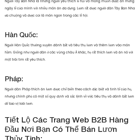
Người Tây Ban Nha là những người yêu thích lễ hội và mong muốn được ăn mừng
ngày lễ của mình với nhiều món ăn đa dạng. Lươn rất được người dân Tây Ban Nha
ưa chuộng và được coi là món ngon trong các lễ hội.
Hàn Quốc:
Người Hàn Quốc thường xuyên đánh bắt và tiêu thụ lươn và thêm lươn vào món
hầm. Giống như người dân ở các vùng châu Á khác, họ rất thích lươn và ăn nó với
một trái tim rất yêu thích.
Pháp:
Người dân Pháp thích ăn lươn được chế biến theo cách đặc biệt và tinh tế của họ,
nhưng chính phủ có một số quy định và sắc lệnh về việc tiêu thụ và đánh bắt lươn
để bảo vệ loài lươn.
Tiết Lộ Các Trang Web B2B Hàng
Đầu Nơi Bạn Có Thể Bán Lươn
Thủy Tinh: