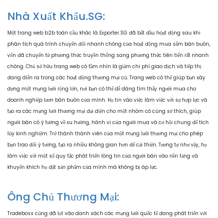
Nhà Xuất Khẩu.SG:
Một trang web b2b toàn cầu khác là Exporter.SG đã bắt đầu hoạt động sau khi
phân tích quá trình chuyển đổi nhanh chóng của hoạt động mua sắm bán buôn,
vốn đã chuyển từ phương thức truyền thống sang phương thức tiên tiến rất nhanh
chóng. Chủ sở hữu trang web có tầm nhìn là giảm chi phí giao dịch và tiếp thị
đang diễn ra trong các hoạt động thương mại cũ. Trang web có thể giúp bạn xây
dựng một mạng lưới rộng lớn, nơi bạn có thể dễ dàng tìm thấy người mua cho
doanh nghiệp lươn bán buôn của mình. Họ tin vào việc làm việc với sự hợp lực và
tạo ra các mạng lưới thương mại đại diện cho một nhóm có cùng sở thích, giúp
người bán có ý tưởng về xu hướng, hành vi của người mua và cơ hội chung để tích
lũy kinh nghiệm. Trở thành thành viên của một mạng lưới thương mại cho phép
bạn trao đổi ý tưởng, tạo ra nhiều không gian hơn để cải thiện. Tương tự như vậy, họ
làm việc với một số quy tắc phát triển lòng tin của người bán vào nền tảng và
khuyến khích họ đặt sản phẩm của mình mà không bị áp lực.
Ông Chủ Thương Mại:
Tradeboss cũng đã lọt vào danh sách các mạng lưới quốc tế đang phát triển với