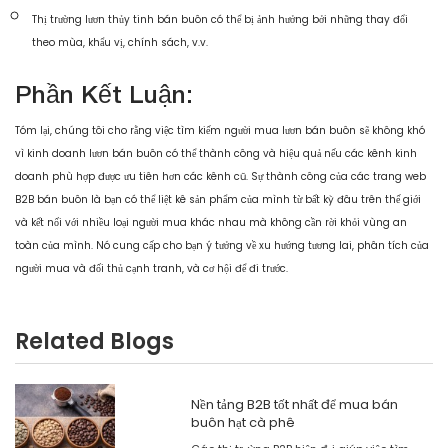
Thị trường lươn thủy tinh bán buôn có thể bị ảnh hưởng bởi những thay đổi
theo mùa, khẩu vị, chính sách, v.v.
Phần Kết Luận:
Tóm lại, chúng tôi cho rằng việc tìm kiếm người mua lươn bán buôn sẽ không khó
vì kinh doanh lươn bán buôn có thể thành công và hiệu quả nếu các kênh kinh
doanh phù hợp được ưu tiên hơn các kênh cũ. Sự thành công của các trang web
B2B bán buôn là bạn có thể liệt kê sản phẩm của mình từ bất kỳ đâu trên thế giới
và kết nối với nhiều loại người mua khác nhau mà không cần rời khỏi vùng an
toàn của mình. Nó cung cấp cho bạn ý tưởng về xu hướng tương lai, phân tích của
người mua và đối thủ cạnh tranh, và cơ hội để đi trước.
Related Blogs
Nền tảng B2B tốt nhất để mua bán
buôn hạt cà phê