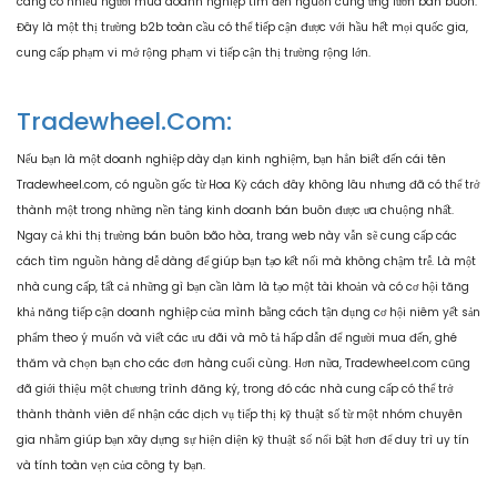
càng có nhiều người mua doanh nghiệp tìm đến nguồn cung ứng lươn bán buôn.
Đây là một thị trường b2b toàn cầu có thể tiếp cận được với hầu hết mọi quốc gia,
cung cấp phạm vi mở rộng phạm vi tiếp cận thị trường rộng lớn.
Tradewheel.com:
Nếu bạn là một doanh nghiệp dày dạn kinh nghiệm, bạn hẳn biết đến cái tên
Tradewheel.com, có nguồn gốc từ Hoa Kỳ cách đây không lâu nhưng đã có thể trở
thành một trong những nền tảng kinh doanh bán buôn được ưa chuộng nhất.
Ngay cả khi thị trường bán buôn bão hòa, trang web này vẫn sẽ cung cấp các
cách tìm nguồn hàng dễ dàng để giúp bạn tạo kết nối mà không chậm trễ. Là một
nhà cung cấp, tất cả những gì bạn cần làm là tạo một tài khoản và có cơ hội tăng
khả năng tiếp cận doanh nghiệp của mình bằng cách tận dụng cơ hội niêm yết sản
phẩm theo ý muốn và viết các ưu đãi và mô tả hấp dẫn để người mua đến, ghé
thăm và chọn bạn cho các đơn hàng cuối cùng. Hơn nữa, Tradewheel.com cũng
đã giới thiệu một chương trình đăng ký, trong đó các nhà cung cấp có thể trở
thành thành viên để nhận các dịch vụ tiếp thị kỹ thuật số từ một nhóm chuyên
gia nhằm giúp bạn xây dựng sự hiện diện kỹ thuật số nổi bật hơn để duy trì uy tín
và tính toàn vẹn của công ty bạn.