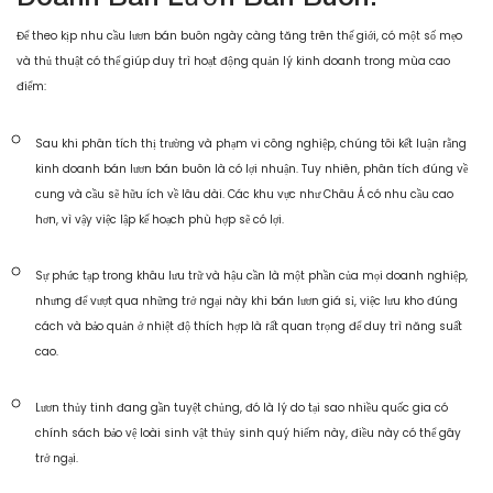
Để theo kịp nhu cầu lươn bán buôn ngày càng tăng trên thế giới, có một số mẹo
và thủ thuật có thể giúp duy trì hoạt động quản lý kinh doanh trong mùa cao
điểm:
Sau khi phân tích thị trường và phạm vi công nghiệp, chúng tôi kết luận rằng
kinh doanh bán lươn bán buôn là có lợi nhuận. Tuy nhiên, phân tích đúng về
cung và cầu sẽ hữu ích về lâu dài. Các khu vực như Châu Á có nhu cầu cao
hơn, vì vậy việc lập kế hoạch phù hợp sẽ có lợi.
Sự phức tạp trong khâu lưu trữ và hậu cần là một phần của mọi doanh nghiệp,
nhưng để vượt qua những trở ngại này khi bán lươn giá sỉ, việc lưu kho đúng
cách và bảo quản ở nhiệt độ thích hợp là rất quan trọng để duy trì năng suất
cao.
Lươn thủy tinh đang gần tuyệt chủng, đó là lý do tại sao nhiều quốc gia có
chính sách bảo vệ loài sinh vật thủy sinh quý hiếm này, điều này có thể gây
trở ngại.