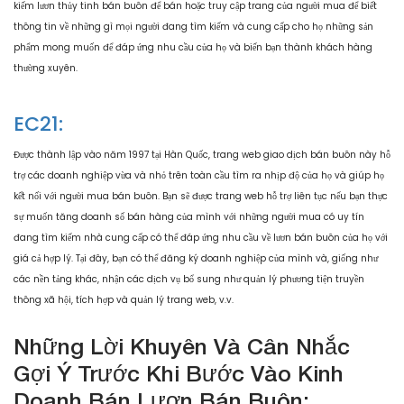
kiếm lươn thủy tinh bán buôn để bán hoặc truy cập trang của người mua để biết
thông tin về những gì mọi người đang tìm kiếm và cung cấp cho họ những sản
phẩm mong muốn để đáp ứng nhu cầu của họ và biến bạn thành khách hàng
thường xuyên.
EC21:
Được thành lập vào năm 1997 tại Hàn Quốc, trang web giao dịch bán buôn này hỗ
trợ các doanh nghiệp vừa và nhỏ trên toàn cầu tìm ra nhịp độ của họ và giúp họ
kết nối với người mua bán buôn. Bạn sẽ được trang web hỗ trợ liên tục nếu bạn thực
sự muốn tăng doanh số bán hàng của mình với những người mua có uy tín
đang tìm kiếm nhà cung cấp có thể đáp ứng nhu cầu về lươn bán buôn của họ với
giá cả hợp lý. Tại đây, bạn có thể đăng ký doanh nghiệp của mình và, giống như
các nền tảng khác, nhận các dịch vụ bổ sung như quản lý phương tiện truyền
thông xã hội, tích hợp và quản lý trang web, v.v.
Những Lời Khuyên Và Cân Nhắc
Gợi Ý Trước Khi Bước Vào Kinh
Doanh Bán Lươn Bán Buôn: