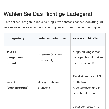
Wählen Sie Das Richtige Ladegerät
Die Wahl der richtigen Ladeausrüstung ist von entscheidender Bedeutung, da
sie eine wichtige Rolle bei der Steigerung des ROI Ihres Unternehmens spielt.
Ladegerättyp
Ladegeschwindigkeit
Bester ROI für B2B
Stufe 1
Aufgrund langsamer
Langsam (Aufladen
(langsames
Ladegeschwindigkeiten
über Nacht)
Laden)
nicht ideal für B2B
Bietet einen guten ROI
Level 2
Mäßig (mehrere
für B2B an
(Schnellladung)
Stunden)
Arbeitsplätzen und in
Einzelhandelszentren
Bietet den besten ROI