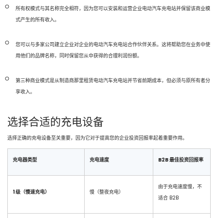
所有权模式与其名称完全相符，因为您可以安装和运营企业电动汽车充电站并保留该商业模
式产生的所有收入。
您可以与多家公司建立企业对企业的电动汽车充电站合作伙伴关系。这将帮助您在业务中使
用他们的品牌名称，同时保留您从中获得的合理利润份额。
第三种商业模式是从制造商那里租赁电动汽车充电站并节省前期成本，但必须与原所有者分
享收入。
选择合适的充电设备
选择正确的充电设备至关重要，因为它对于提高您的企业投资回报率起着重要作用。
充电器类型
充电速度
B2B 最佳投资回报率
由于充电速度慢，不
1 级（慢速充电）
慢（整夜充电）
适合 B2B