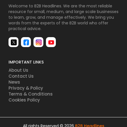
Welcome to B2B Headlines. We are the most reliable
resource for small, medium, and large scale businesses
to learn, grow, and manage effectively. We bring you
words from the experts of the B2B world who offer
practical advice.
IMPORTANT LINKS
About Us
Contact Us
News
Privacy & Policy
Terms & Conditions
Cookies Policy
All rights Reserved © 2026
B2B Headlines