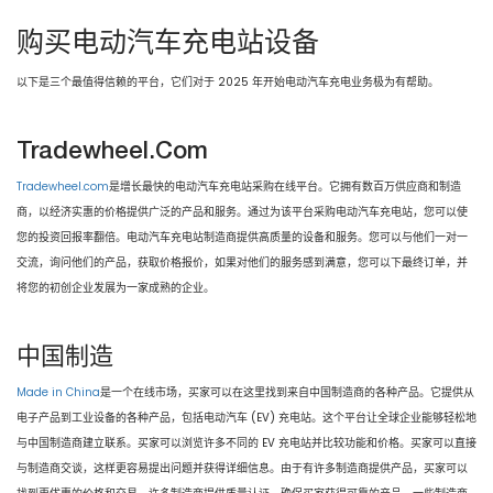
购买电动汽车充电站设备
以下是三个最值得信赖的平台，它们对于 2025 年开始电动汽车充电业务极为有帮助。
Tradewheel.com
Tradewheel.com
是增长最快的电动汽车充电站采购在线平台。它拥有数百万供应商和制造
商，以经济实惠的价格提供广泛的产品和服务。通过为该平台采购电动汽车充电站，您可以使
您的投资回报率翻倍。电动汽车充电站制造商提供高质量的设备和服务。您可以与他们一对一
交流，询问他们的产品，获取价格报价，如果对他们的服务感到满意，您可以下最终订单，并
将您的初创企业发展为一家成熟的企业。
中国制造
Made in China
是一个在线市场，买家可以在这里找到来自中国制造商的各种产品。它提供从
电子产品到工业设备的各种产品，包括电动汽车 (EV) 充电站。这个平台让全球企业能够轻松地
与中国制造商建立联系。买家可以浏览许多不同的 EV 充电站并比较功能和价格。买家可以直接
与制造商交谈，这样更容易提出问题并获得详细信息。由于有许多制造商提供产品，买家可以