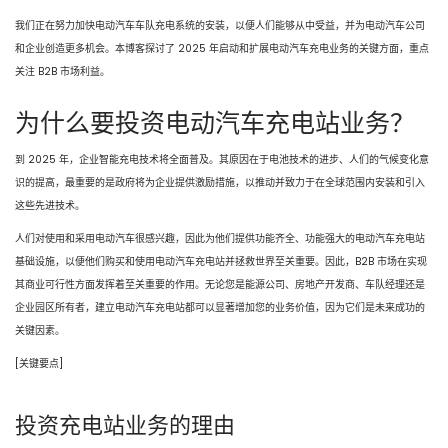
我们正在努力加快电动汽车车队充电系统的安装，以便人们能够从中受益，并为电动汽车公司
和企业创造更多机会。本博客探讨了 2025 年启动和扩展电动汽车充电业务的关键方面，重点
关注 B2B 市场利益。
为什么要投资电动汽车充电站业务？
到 2025 年，企业智能充电技术将全面普及。其原因在于电池技术的进步、人们的气候变化意
识的提高，最重要的是政府将为企业提供激励措施，以推动并致力于在全球范围内安装和引入
这些先进技术。
人们对使用和采用电动汽车很感兴趣，因此为他们提供功能齐全、功能强大的电动汽车充电站
基础设施，以便他们购买和使用电动汽车充电站并拯救世界至关重要。因此，B2B 市场在实现
其商业可行性方面发挥着至关重要的作用。无论您是能源公司、房地产开发商、车队经理还是
企业园区所有者，建立电动汽车充电站都可以显著增加您的业务价值，因为它们是未来成功的
关键因素。
[关键要点]
投资充电站业务的理由