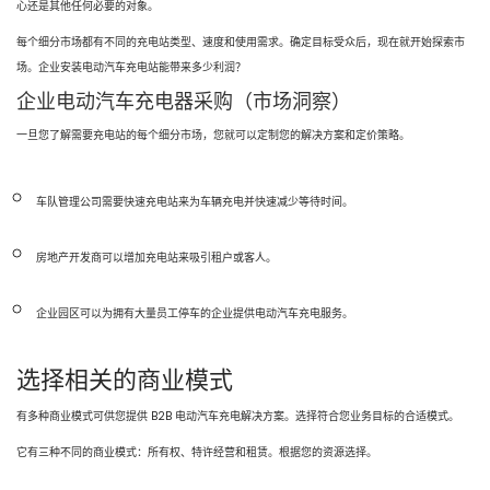
心还是其他任何必要的对象。
每个细分市场都有不同的充电站类型、速度和使用需求。确定目标受众后，现在就开始探索市
场。企业安装电动汽车充电站能带来多少利润？
企业电动汽车充电器采购（市场洞察）
一旦您了解需要充电站的每个细分市场，您就可以定制您的解决方案和定价策略。
车队管理公司需要快速充电站来为车辆充电并快速减少等待时间。
房地产开发商可以增加充电站来吸引租户或客人。
企业园区可以为拥有大量员工停车的企业提供电动汽车充电服务。
选择相关的商业模式
有多种商业模式可供您提供 B2B 电动汽车充电解决方案。选择符合您业务目标的合适模式。
它有三种不同的商业模式：所有权、特许经营和租赁。根据您的资源选择。