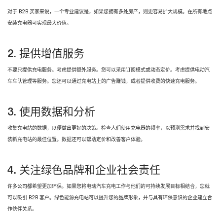
对于 B2B 买家来说，一个专业建议是，如果您拥有多处房产，则更容易扩大规模。在所有地点
安装充电器可实现最大价值。
2. 提供增值服务
不要只提供充电服务。考虑提供额外服务。您可以采用订阅模式或动态定价。考虑提供电动汽
车车队管理等服务。您还可以通过充电站上的广告赚钱，或者提供收费的快速充电服务。
3. 使用数据和分析
收集充电站的数据，以便做出更好的决策。检查人们使用充电器的频率，以预测需求并找到安
装新充电站的最佳位置。数据还可以帮助定价和改善客户体验。
4. 关注绿色品牌和企业社会责任
许多公司都希望更加环保。如果您将电动汽车充电工作与他们的可持续发展目标相结合，您就
可以吸引 B2B 客户。绿色能源充电站可以提升您的品牌形象，并与具有环保意识的企业建立合
作伙伴关系。