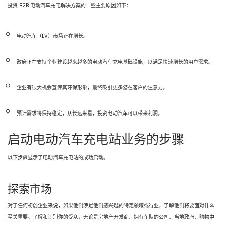
投资 B2B 电动汽车充电解决方案的一些主要原因如下：
电动汽车（EV）市场正在增长。
政府正在支持企业建设越来越多的电动汽车充电基础设施，以满足快速增长的用户需求。
企业有很大机会宣传其环保形象，最终吸引更多潜在客户的注意力。
预计需求将保持稳定，从长远来看，投资电动汽车可以带来利润。
启动电动汽车充电站业务的步骤
以下步骤显示了电动汽车充电站的成功启动。
探索市场
对于任何初创企业来说，如果他们涉足他们感兴趣的特定领域或行业，了解他们将要面对什么
至关重要。了解和识别你的受众，无论是房地产开发商、拥有车队的公司、当地政府、购物中