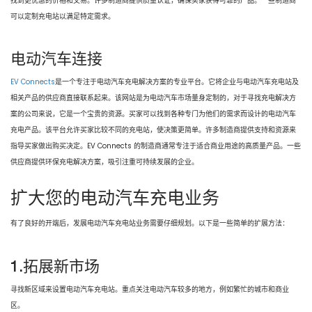
找到更优惠的价格和交易。许多制造商提供质量认证，确保买家获得可靠的产品。一些制造商
可以定制充电站以满足特定需求。
电动汽车连接
EV Connects
是一个专注于电动汽车充电解决方案的专业平台。它将企业与电动汽车充电站及
相关产品的供应商直接联系起来。该网站是为电动汽车市场量身定制的，对于寻找充电解决方
案的公司来说，它是一个宝贵的资源。买家可以找到各种专门为他们的需求而设计的电动汽车
充电产品。该平台允许买家比较不同的充电站，使决策更简单。许多制造商提供支持和资源来
指导买家做出购买决定。EV Connects 的制造商通常专注于适合商业用途的高质量产品。一些
供应商提供环保充电解决方案，吸引注重可持续发展的企业。
扩大您的电动汽车充电业务
有了良好的开端后，发展电动汽车充电站业务需要仔细规划。以下是一些简单的扩展方法：
1.拓展新市场
寻找新区域来设置电动汽车充电站。重点关注电动汽车较多的地方，例如繁忙的城市和商业
区。