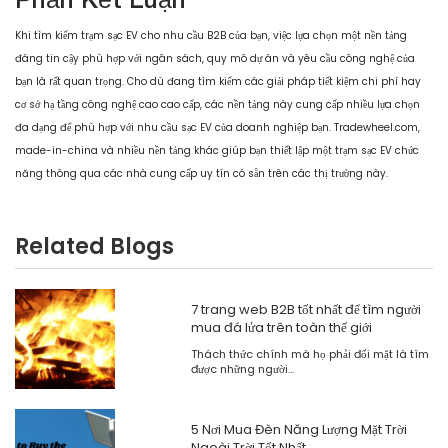
Khi tìm kiếm trạm sạc EV cho nhu cầu B2B của bạn, việc lựa chọn một nền tảng
đáng tin cậy phù hợp với ngân sách, quy mô dự án và yêu cầu công nghệ của
bạn là rất quan trọng. Cho dù đang tìm kiếm các giải pháp tiết kiệm chi phí hay
cơ sở hạ tầng công nghệ cao cao cấp, các nền tảng này cung cấp nhiều lựa chọn
đa dạng để phù hợp với nhu cầu sạc EV của doanh nghiệp bạn. Tradewheel.com,
made-in-china và nhiều nền tảng khác giúp bạn thiết lập một trạm sạc EV chức
năng thông qua các nhà cung cấp uy tín có sẵn trên các thị trường này.
Related Blogs
7 trang web B2B tốt nhất để tìm người
mua đá lửa trên toàn thế giới
Thách thức chính mà họ phải đối mặt là tìm
được những người...
5 Nơi Mua Đèn Năng Lượng Mặt Trời
Ngoài Trời Tốt Nhất