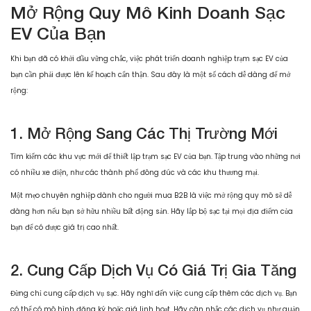
Mở Rộng Quy Mô Kinh Doanh Sạc
EV Của Bạn
Khi bạn đã có khởi đầu vững chắc, việc phát triển doanh nghiệp trạm sạc EV của
bạn cần phải được lên kế hoạch cẩn thận. Sau đây là một số cách dễ dàng để mở
rộng:
1. Mở Rộng Sang Các Thị Trường Mới
Tìm kiếm các khu vực mới để thiết lập trạm sạc EV của bạn. Tập trung vào những nơi
có nhiều xe điện, như các thành phố đông đúc và các khu thương mại.
Một mẹo chuyên nghiệp dành cho người mua B2B là việc mở rộng quy mô sẽ dễ
dàng hơn nếu bạn sở hữu nhiều bất động sản. Hãy lắp bộ sạc tại mọi địa điểm của
bạn để có được giá trị cao nhất.
2. Cung Cấp Dịch Vụ Có Giá Trị Gia Tăng
Đừng chỉ cung cấp dịch vụ sạc. Hãy nghĩ đến việc cung cấp thêm các dịch vụ. Bạn
có thể có mô hình đăng ký hoặc giá linh hoạt. Hãy cân nhắc các dịch vụ như quản