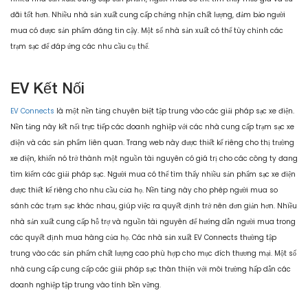
đãi tốt hơn. Nhiều nhà sản xuất cung cấp chứng nhận chất lượng, đảm bảo người
mua có được sản phẩm đáng tin cậy. Một số nhà sản xuất có thể tùy chỉnh các
trạm sạc để đáp ứng các nhu cầu cụ thể.
EV Kết Nối
EV Connects
là một nền tảng chuyên biệt tập trung vào các giải pháp sạc xe điện.
Nền tảng này kết nối trực tiếp các doanh nghiệp với các nhà cung cấp trạm sạc xe
điện và các sản phẩm liên quan. Trang web này được thiết kế riêng cho thị trường
xe điện, khiến nó trở thành một nguồn tài nguyên có giá trị cho các công ty đang
tìm kiếm các giải pháp sạc. Người mua có thể tìm thấy nhiều sản phẩm sạc xe điện
được thiết kế riêng cho nhu cầu của họ. Nền tảng này cho phép người mua so
sánh các trạm sạc khác nhau, giúp việc ra quyết định trở nên đơn giản hơn. Nhiều
nhà sản xuất cung cấp hỗ trợ và nguồn tài nguyên để hướng dẫn người mua trong
các quyết định mua hàng của họ. Các nhà sản xuất EV Connects thường tập
trung vào các sản phẩm chất lượng cao phù hợp cho mục đích thương mại. Một số
nhà cung cấp cung cấp các giải pháp sạc thân thiện với môi trường hấp dẫn các
doanh nghiệp tập trung vào tính bền vững.