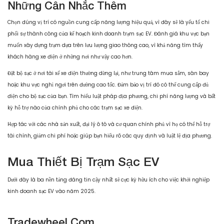
Những Cân Nhắc Thêm
Chọn đúng vị trí có nguồn cung cấp năng lượng hiệu quả, vì đây sẽ là yếu tố chi
phối sự thành công của kế hoạch kinh doanh trạm sạc EV. Đánh giá khu vực bạn
muốn xây dựng trạm dựa trên lưu lượng giao thông cao, vì khả năng tìm thấy
khách hàng xe điện ở những nơi như vậy cao hơn.
Đặt bộ sạc ở nơi tài xế xe điện thường dừng lại, như trung tâm mua sắm, sân bay
hoặc khu vực nghỉ ngơi trên đường cao tốc. Đảm bảo vị trí đó có thể cung cấp đủ
điện cho bộ sạc của bạn. Tìm hiểu luật pháp địa phương, chi phí năng lượng và bất
kỳ hỗ trợ nào của chính phủ cho các trạm sạc xe điện.
Hợp tác với các nhà sản xuất, đại lý ô tô và cơ quan chính phủ vì họ có thể hỗ trợ
tài chính, giảm chi phí hoặc giúp bạn hiểu rõ các quy định và luật lệ địa phương.
Mua Thiết Bị Trạm Sạc EV
Dưới đây là ba nền tảng đáng tin cậy nhất sẽ cực kỳ hữu ích cho việc khởi nghiệp
kinh doanh sạc EV vào năm 2025.
Tradewheel.com