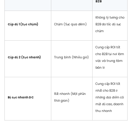
B2B
Không lý tưởng cho
Cấp độ 1 (Sạc chậm)
Chậm (Sạc qua đêm)
B2B do tốc độ sạc
chậm
Cung cấp ROI tốt
cho B2B tại nơi làm
Cấp độ 2 (Sạc nhanh)
Trung bình (Nhiều giờ)
việc và trung tâm
bán lẻ
Cung cấp ROI tốt
nhất cho B2B ở
Rất nhanh (Một phần
Bộ sạc nhanh DC
những địa điểm có
thời gian)
mật độ cao, doanh
thu nhanh