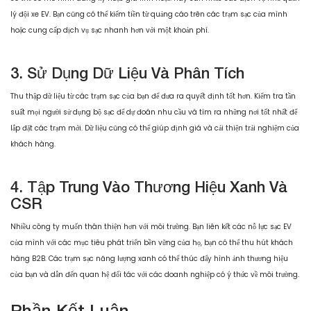
lý đội xe EV. Bạn cũng có thể kiếm tiền từ quảng cáo trên các trạm sạc của mình
hoặc cung cấp dịch vụ sạc nhanh hơn với một khoản phí.
3. Sử Dụng Dữ Liệu Và Phân Tích
Thu thập dữ liệu từ các trạm sạc của bạn để đưa ra quyết định tốt hơn. Kiểm tra tần
suất mọi người sử dụng bộ sạc để dự đoán nhu cầu và tìm ra những nơi tốt nhất để
lắp đặt các trạm mới. Dữ liệu cũng có thể giúp định giá và cải thiện trải nghiệm của
khách hàng.
4. Tập Trung Vào Thương Hiệu Xanh Và
CSR
Nhiều công ty muốn thân thiện hơn với môi trường. Bạn liên kết các nỗ lực sạc EV
của mình với các mục tiêu phát triển bền vững của họ, bạn có thể thu hút khách
hàng B2B. Các trạm sạc năng lượng xanh có thể thúc đẩy hình ảnh thương hiệu
của bạn và dẫn đến quan hệ đối tác với các doanh nghiệp có ý thức về môi trường.
Phần Kết Luận