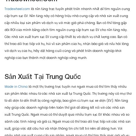
Tradewheel.com
là nền tảng trực tuyến phát triển nhanh nhất để tìm nguồn cung
cấp trạm sạc EV. Nền tảng này có hàng triệu nhà cung cấp và nhà sản xuất cung
cấp nhiều loại sản phẩm và dịch vụ với mức giá phải chăng. Bạn có thể tăng gấp
đôi ROI của mình bằng cách tìm nguồn cung cấp trạm sạc EV cho nền tảng này.
Các nhà sản xuất trạm sạc EV cung cấp thiết bị và dịch vụ chất lượng cao. Bạn có
thể trao đổi trực tiếp với họ, hỏi về sản phẩm của họ, nhận báo giá và nếu hài lòng
với dịch vụ của họ, hãy đặt hàng cuối cùng và phát triển doanh nghiệp khởi
nghiệp của bạn thành một doanh nghiệp vững mạnh.
Sản Xuất Tại Trung Quốc
Made in China
là một thị trường trực tuyến nơi người mua có thể tìm thấy nhiều
sản phẩm khác nhau từ các nhà sản xuất tại Trung Quốc. Thị trường này có mọi thứ
từ đồ điện tử đến thiết bị công nghiệp, bao gồm cả trạm sạc xe điện (EV). Nền tảng
này giúp các doanh nghiệp trên toàn thế giới dễ dàng kết nối với các nhà sản
xuất Trung Quốc. Người mua có thể duyệt qua nhiều trạm sạc EV khác nhau và so
sánh các tính năng và giá cả. Người mua có thể trao đổi trực tiếp với các nhà sản
xuất, giúp việc đặt câu hỏi và nhận thông tin chi tiết trở nên dễ dàng hơn. Với
nhiều nhà sản xuất cung cấp sản phẩm, người mua có thể tìm thấy mức giá và ưu