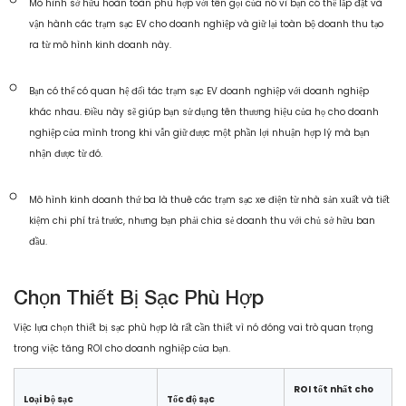
Mô hình sở hữu hoàn toàn phù hợp với tên gọi của nó vì bạn có thể lắp đặt và
vận hành các trạm sạc EV cho doanh nghiệp và giữ lại toàn bộ doanh thu tạo
ra từ mô hình kinh doanh này.
Bạn có thể có quan hệ đối tác trạm sạc EV doanh nghiệp với doanh nghiệp
khác nhau. Điều này sẽ giúp bạn sử dụng tên thương hiệu của họ cho doanh
nghiệp của mình trong khi vẫn giữ được một phần lợi nhuận hợp lý mà bạn
nhận được từ đó.
Mô hình kinh doanh thứ ba là thuê các trạm sạc xe điện từ nhà sản xuất và tiết
kiệm chi phí trả trước, nhưng bạn phải chia sẻ doanh thu với chủ sở hữu ban
đầu.
Chọn Thiết Bị Sạc Phù Hợp
Việc lựa chọn thiết bị sạc phù hợp là rất cần thiết vì nó đóng vai trò quan trọng
trong việc tăng ROI cho doanh nghiệp của bạn.
ROI tốt nhất cho
Loại bộ sạc
Tốc độ sạc