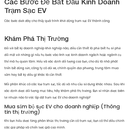
Các Bước Để Bắt Đầu Kinh Doanh
Trạm Sạc EV
Các bước dưới đây cho thấy quá trình khởi động trạm sạc EV thành công.
Khám Phá Thị Trường
Đối với bất kỳ doanh nghiệp khởi nghiệp nào, điều cần thiết là phải biết họ sẽ phải
đối mặt với những gì nếu họ bước vào lĩnh vực kinh doanh ngách hoặc ngành cụ
thể mà họ quan tâm. Hiểu và xác định đối tượng của bạn, cho dù là nhà phát
triển bất động sản, công ty có đội xe, chính quyền địa phương, trung tâm mua
sắm hay bất kỳ điều gì khác là cần thiết.
Mỗi phân khúc có các loại trạm sạc, tốc độ và nhu cầu sử dụng khác nhau. Sau khi
xác định được đối tượng mục tiêu, hãy khám phá thị trường. Bạn sẽ nhận được biên
lợi nhuận nào từ việc lắp đặt trạm sạc EV cho doanh nghiệp?
Mua sắm bộ sạc EV cho doanh nghiệp (Thông
tin thị trường)
Khi bạn hiểu được từng phân khúc thị trường cần có trạm sạc, bạn có thể điều chỉnh
các giải pháp và chiến lược giá của mình.