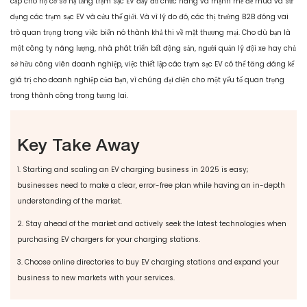
cấp cho họ cơ sở hạ tầng trạm sạc EV đầy đủ chức năng và mạnh mẽ để mua và sử
dụng các trạm sạc EV và cứu thế giới. Và vì lý do đó, các thị trường B2B đóng vai
trò quan trọng trong việc biến nó thành khả thi về mặt thương mại. Cho dù bạn là
một công ty năng lượng, nhà phát triển bất động sản, người quản lý đội xe hay chủ
sở hữu công viên doanh nghiệp, việc thiết lập các trạm sạc EV có thể tăng đáng kể
giá trị cho doanh nghiệp của bạn, vì chúng đại diện cho một yếu tố quan trọng
trong thành công trong tương lai.
Key Take Away
1. Starting and scaling an EV charging business in 2025 is easy;
businesses need to make a clear, error-free plan while having an in-depth
understanding of the market.
2. Stay ahead of the market and actively seek the latest technologies when
purchasing EV chargers for your charging stations.
3. Choose online directories to buy EV charging stations and expand your
business to new markets with your services.