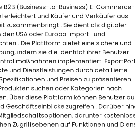
nale B2B (Business-to-Business) E-Commerce-
l erleichtert und
Käufer und Verkäufer aus
it
zusammenbringt
. Sie dient als digitaler
in den
USA oder Europa
Import- und
chten
.
Die Plattform bietet eine sichere und
g, indem sie die Identität ihrer Benutzer
kontrollmaßnahmen implementiert.
ExportPor
te und Dienstleistungen durch detaillierte
Spezifikationen und Preisen zu präsentieren.
Produkten suchen oder Kategorien nach
en. Über
diese Plattform können Benutzer au
 Geschäftseinblicke zugreifen
. Darüber hi
Mitgliedschaftsoptionen, darunter kostenlos
hen Zugriffsebenen auf Funktionen und Diens