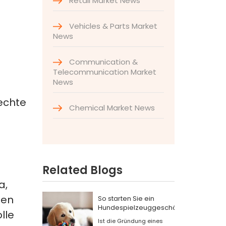
Retail Market News
Vehicles & Parts Market
News
Communication &
Telecommunication Market
News
 echte
Chemical Market News
Related Blogs
a,
men
So starten Sie ein
Hundespielzeuggeschäft
lle
Ist die Gründung eines