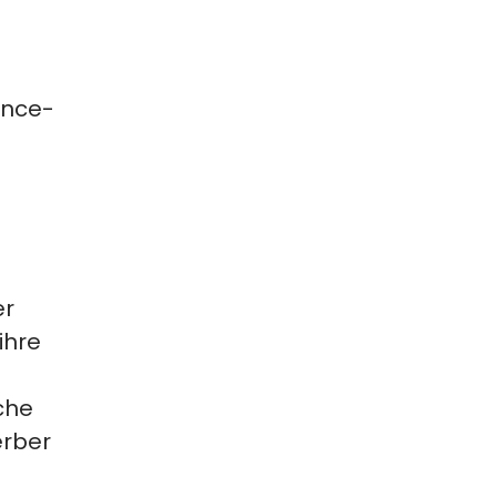
ence-
er
ihre
che
erber