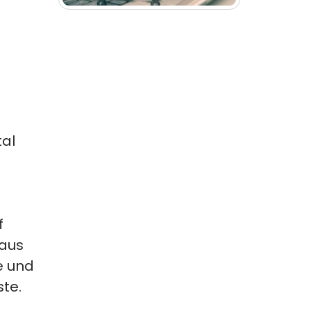
tal
f
naus
e und
te.