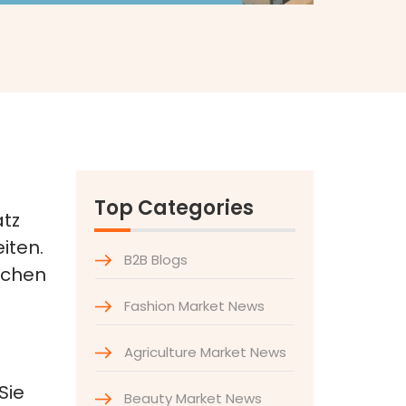
Top Categories
atz
iten.
B2B Blogs
schen
Fashion Market News
Agriculture Market News
e
Sie
Beauty Market News