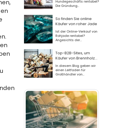
hen,
Hundegeschäfts rentabel?
Die Gründung...
den
e
So finden Sie online
Käufer von roher Jade
Ist der Online-Verkauf von
en.
Rohjade rentabel?
Angesichts der...
men
rben
Top-B2B-Sites, um
Käufer von Brennholz
zu finden
In diesem Blog geben wir
zu
einen Leitfaden für
Großhändler von...
inden