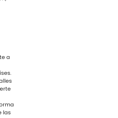
te a
íses.
alles
erte
forma
e las