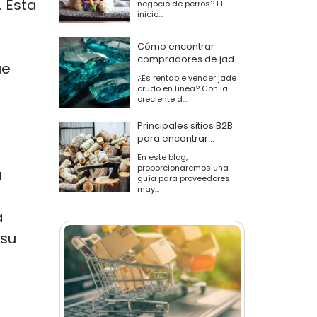
 Esta
negocio de perros? El
inicio...
Cómo encontrar
compradores de jade
ue
en bruto en línea
¿Es rentable vender jade
crudo en línea? Con la
creciente d...
Principales sitios B2B
para encontrar
compradores de leña
En este blog,
proporcionaremos una
a
guía para proveedores
may...
a
 su