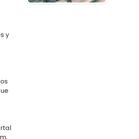
s y
los
que
rtal
um,