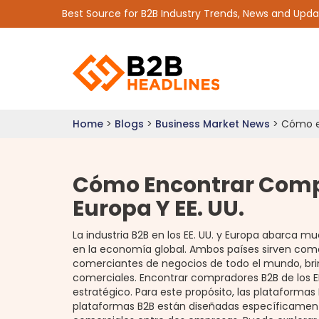
Best Source for B2B Industry Trends, News and Upd
Home
>
Blogs
>
Business Market News
>
Cómo en
Cómo Encontrar Comp
Europa Y EE. UU.
La industria B2B en los EE. UU. y Europa abarca 
en la economía global. Ambos países sirven com
comerciantes de negocios de todo el mundo, br
comerciales. Encontrar compradores B2B de los E
estratégico. Para este propósito, las plataformas
plataformas B2B están diseñadas específicamente