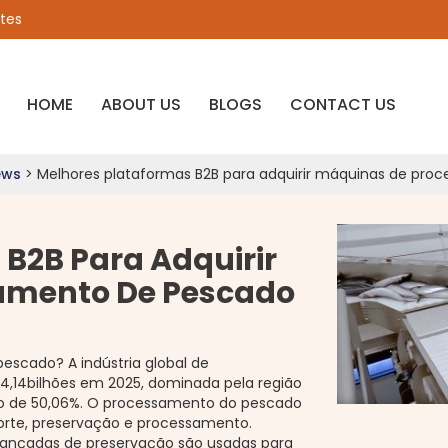
ates
HOME
ABOUT US
BLOGS
CONTACT US
ews
>
Melhores plataformas B2B para adquirir máquinas de pro
B2B Para Adquirir
amento De Pescado
escado? A indústria global de
4,14bilhões em 2025, dominada pela região
o de 50,06%. O processamento do pescado
rte, preservação e processamento.
ançadas de preservação são usadas para