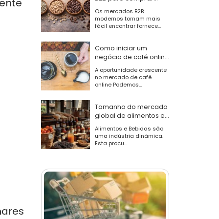
mente
grãos de café no
Os mercados B2B
atacado
modernos tornam mais
fácil encontrar fornece...
Como iniciar um
negócio de café online
de sucesso
A oportunidade crescente
no mercado de café
online Podemos...
Tamanho do mercado
global de alimentos e
bebidas, tendências e
Alimentos e Bebidas são
análise da indústria
uma indústria dinâmica.
Esta procu...
hares