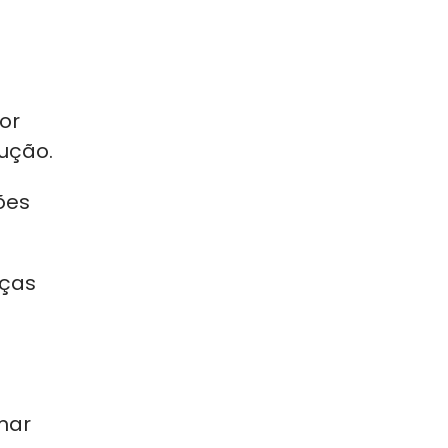
or
ução.
ões
eças
mar