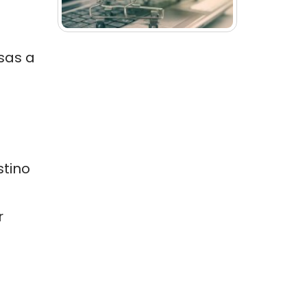
sas a
tino
r