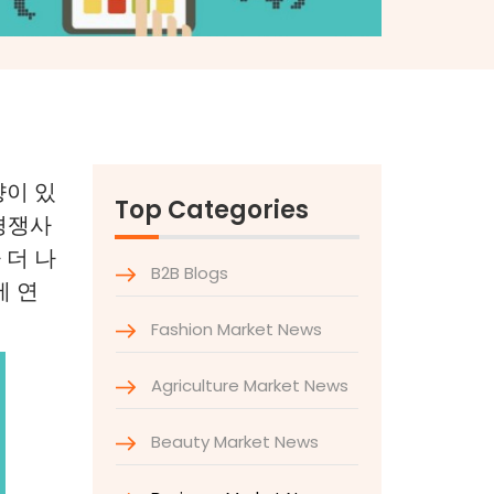
향이 있
Top Categories
경쟁사
 더 나
B2B Blogs
에 연
Fashion Market News
Agriculture Market News
Beauty Market News